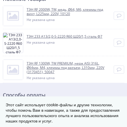
ТЭН RF 2000W, TW, медь, Ø64, М6, клеммы под
винт, L225мм, 220V, 10120
Не указана цена
ТЭН 233 А13/2,0-S-2220 R60 Ш20/1,5 сталь Ф7
Не указана цена
ТЭН RF 1300W, TW PREMIUM, нерж AISI 316L,
Ø64мм, М4, клеммы под разъем, L310мм, 220V
(3170451), 50047
Не указана цена
Способы оплаты
Этот сайт использует cookie-файлы и другие технологии,
чтобы помочь Вам в навигации, а также для предоставления
лучшего пользовательского опыта и анализа использования
наших продуктов и услуг.
© Группа заводов теплового оборудования «ТЭК», 2018-2026
620043 , г. Екатеринбург, ул. Начдива Васильева 3А, 3 этаж, оф. 308