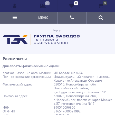
0
0
0
МЕНЮ
Город:
Реквизиты
Для оплаты физическими лицами:
Краткое название организации
ИП Коваленко А.Ю.
Полное название организации
Индивидуальный предприниматель
Коваленко Александр Юрьевич
Фактический адрес
630510, Новосибирская обл,
Новосибирский район,
д.п.Кудряшовский ул. Зеленая 51/1
Почтовый адрес
630073, Новосибирская обл.,
г.Новосибирск, проспект Карла Маркса
д.57, почтовая ячейка №17
ИНН
890510096806
ОГРНИП
316547600091992