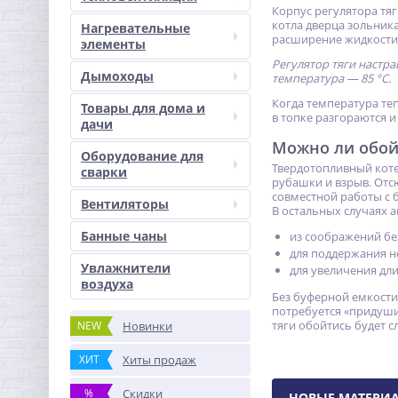
Корпус регулятора тя
котла дверца зольника
Нагревательные
расширение жидкости в
элементы
Регулятор тяги настра
Дымоходы
температура — 85 °С.
Когда температура те
Товары для дома и
в топке разгораются и
дачи
Можно ли обойт
Оборудование для
Твердотопливный коте
сварки
рубашки и взрыв. Отс
совместной работы с 
Вентиляторы
В остальных случаях 
Банные чаны
из соображений бе
для поддержания н
Увлажнители
для увеличения дл
воздуха
Без буферной емкости
потребуется «придушит
тяги обойтись будет с
NEW
Новинки
ХИТ
Хиты продаж
%
Скидки
НОВЫЕ МАТЕРИ