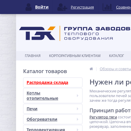
Войти
Регистрация
Сравне
ГЛАВНАЯ
КОРПОРАТИВНЫМ КЛИЕНТАМ
КАТАЛОГ
Обзоры и совет
Каталог товаров
Нужен ли р
Распродажа склада
Механические регулят
Котлы
пользователи печей з
отопительные
зачем же тогда регуля
Печи
Принцип рабо
Регулятор тяги
состои
Обогреватели
цепочкой. Цепочка вт
резервуар, заполненн
Тепловентиляция