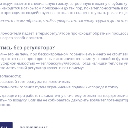
ги вкручивается в специальную гильзу, встроенную в водяную рубашку
 находится в открытом положении до тех пор, пока теплоноситель в к
 приводе, он воздействует на шток, а тот станет отпускать рычаг и це
ивается таким образом, чтобы прикрывать заслонку задолго до того, 
плоносителя падает, в терморегуляторе происходит обратный процесс 
 нагрев возобновляется.
ись без регулятора?
л — это не печь, при бесконтрольном горении ему ничего не стоит з
юда ответ на вопрос: дровяные источники тепла могут спокойно функц
буферной емкостью — теплоаккумулятором. Тогда излишки теплоты уйду
автоматический регулятор нужен и вот почему:
зопасности;
евысокой температуры теплоносителя;
ительности горения путем ограничения подачи кислорода в топку.
, да еще и при работе на самотечную систему отопления твердотоплив
ь» по воздуху. Если вы не собираетесь дежурить возле теплогенератор
ложно.
АЛЫ
ПОПУЛЯРНЫЕ