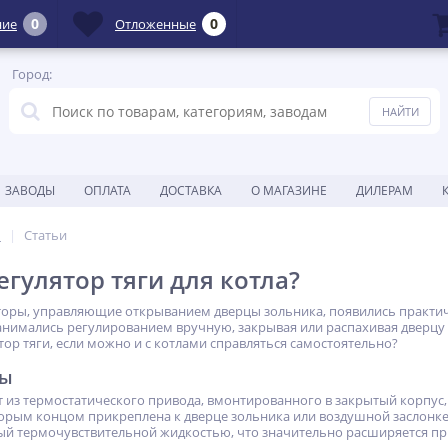
0
0
ние
Отложенные
Город:
ЗАВОДЫ
ОПЛАТА
ДОСТАВКА
О МАГАЗИНЕ
ДИЛЕРАМ
ы
Статьи
егулятор тяги для котла?
оры, управляющие открыванием дверцы зольника, появились практич
анимались регулированием вручную, закрывая или распахивая дверцу 
тор тяги, если можно и с котлами справляться самостоятельно?
ты
т из термостатического привода, вмонтированного в закрытый корпус
орым концом прикреплена к дверце зольника или воздушной заслонке,
ый термочувствительной жидкостью, что значительно расширяется п