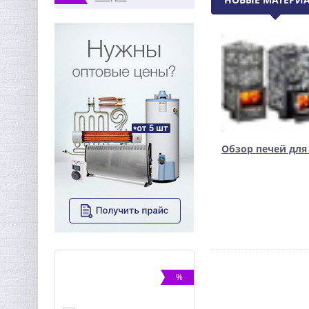
Обзор печей для
%
ХИТ
%