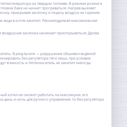
 теплогенератора на твердом топливе. В режиме розжига
отловом баке не начнет прогреваться. Нагрев вызовет
почку, прикрывая заслонку и подачу воздуха на горение.
как вода в котле закипит. Рекомендуемая максимальная
и воздушная заслонка начинает приоткрываться. Дрова
акипеть. В результате — разрушение обшивки водяной
ионировать без регулятора тяги лишь при условии
т в емкость и теплоноситель не закипит никогда.
ный котел не сможет работать на максимуме, его
а день и ночь для ручного управления, то без регулятора