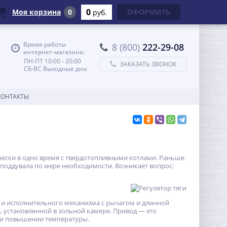
0
Моя корзина
0
ОФОРМИТЬ
руб.
Время работы
8 (800)
222-29-08
интернет-магазина:
ПН-ПТ 10:00 - 20:00
ЗАКАЗАТЬ ЗВОНОК
СБ-ВС Выходные дни
КОНТАКТЫ
ески в одно время с твердотопливными котлами. Раньше
поддувала по мере необходимости. Возникает вопрос:
, и исполнительного механизма с рычагом и длинной
 установленной в зольной камере. Привод — это
ри повышении температуры.