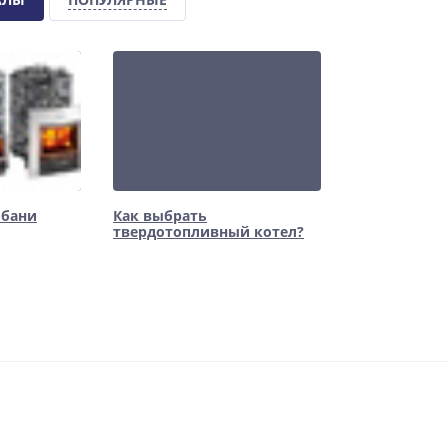
 бани
Как выбрать
твердотопливный котел?
NEW
%
-12%
ХИТ