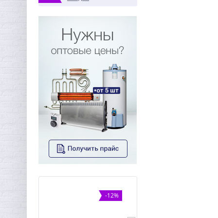
-12%
ХИТ
%