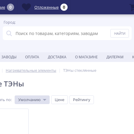
0
0
ние
Отложенные
Город:
ЗАВОДЫ
ОПЛАТА
ДОСТАВКА
О МАГАЗИНЕ
ДИЛЕРАМ
Нагревательные элементы
ТЭНы стеклянные
е ТЭНы
ть по
:
Умолчанию
Цене
Рейтингу