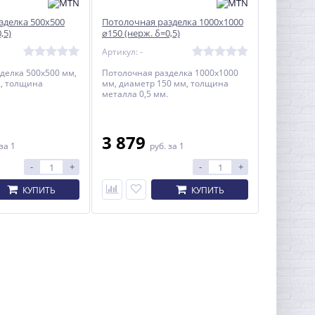
зделка 500x500
Потолочная разделка 1000x1000
,5)
⌀150 (нерж. δ=0,5)
Артикул: -
делка 500x500 мм,
Потолочная разделка 1000x1000
, толщина
мм, диаметр 150 мм, толщина
Гриль-Мангал ROLAND Sr
металла 0,5 мм.
58 246
руб.
3 879
62 630 руб.
за 1
руб.
за 1
-
+
-
+
КУПИТЬ
КУПИТЬ