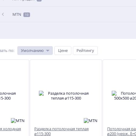
MTN
10
вать по
:
Умолчанию
Цене
Рейтингу
я холодная
Разделка потолочная теплая
Потолочная ра
⌀115-300
⌀200 (нерж. δ=0