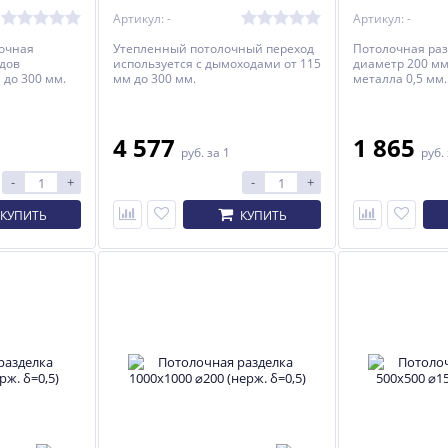
Артикул: -
Артикул: -
очная
Утепленный потолочный переход
Потолочная раз
дов
используется с дымоходами от 115
диаметр 200 мм
 до 300 мм.
мм до 300 мм.
металла 0,5 мм.
4 577
1 865
руб.
за 1
руб.
-
+
-
+
КУПИТЬ
КУПИТЬ
ХИТ
%
%
-7%