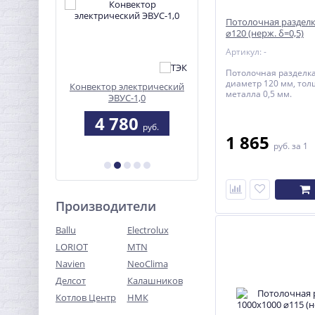
Потолочная разделк
⌀120 (нерж. δ=0,5)
Артикул: -
Потолочная разделка
диаметр 120 мм, то
ROLAND Sr
Конвектор электрический
Газовый комплект Коба
металла 0,5 мм.
ЭВУС-1,0
25
6
4 780
38 918
руб.
руб.
руб.
1 865
б.
41 847 руб.
руб.
за 1
Производители
Ballu
Electrolux
LORIOT
MTN
Navien
NeoClima
Делсот
Калашников
Котлов Центр
НМК