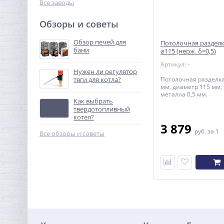
Все заводы
Обзоры и советы
Обзор печей для
Потолочная разделк
бани
⌀115 (нерж. δ=0,5)
Артикул: -
Нужен ли регулятор
тяги для котла?
Потолочная разделк
мм, диаметр 115 мм,
металла 0,5 мм.
Как выбрать
твердотопливный
котел?
3 879
руб.
за 1
Все обзоры и советы