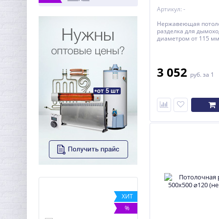
Артикул: -
Нержавеющая потол
разделка для дымохо
диаметром от 115 мм
3 052
руб.
за 1
ХИТ
ХИТ
-7%
%