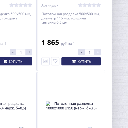
Артикул: -
делка 500x500 мм,
Потолочная разделка 500x500 мм,
, толщина
диаметр 115 мм, толщина
металла 0,5 мм.
1 865
за 1
руб.
за 1
-
+
-
+
КУПИТЬ
КУПИТЬ
ХИТ
-7%