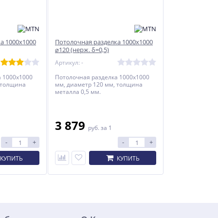
а 1000x1000
Потолочная разделка 1000x1000
⌀120 (нерж. δ=0,5)
Артикул: -
а 1000x1000
Потолочная разделка 1000x1000
 толщина
мм, диаметр 120 мм, толщина
металла 0,5 мм.
3 879
руб.
за 1
-
+
-
+
КУПИТЬ
КУПИТЬ