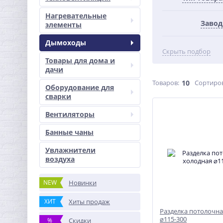
Нагревательные
Завод
элементы
Дымоходы
Скрыть подбор
Товары для дома и
дачи
Товаров:
10
Сортиро
Оборудование для
сварки
Вентиляторы
Банные чаны
Увлажнители
воздуха
NEW
Новинки
ХИТ
Хиты продаж
Разделка потолочна
⌀115-300
%
Скидки