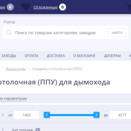
0
0
ние
Отложенные
Город:
ЗАВОДЫ
ОПЛАТА
ДОСТАВКА
О МАГАЗИНЕ
ДИЛЕРАМ
Дымоходы
Разделка потолочная (ППУ)
отолочная (ППУ) для дымохода
по параметрам
от
до
Хит продаж
1