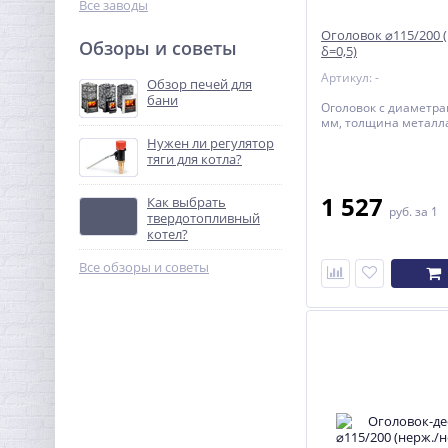
Все заводы
Оголовок ⌀115/200 
Обзоры и советы
δ=0,5)
Артикул: -
Обзор печей для
бани
Оголовок с диаметра
мм, толщина металла
Нужен ли регулятор
тяги для котла?
1 527
Как выбрать
руб.
за 1
твердотопливный
котел?
Все обзоры и советы