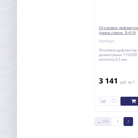
Оголовок-дефлектор
(нерж./нерж. δ=0,5)
Артикул: -
Оголовок-дефлектор 
диаметрами 115/200
металла 0,5 мм.
3 141
руб.
за 1
← Ctrl
1
2