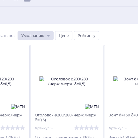
вать по
:
Умолчанию
Цене
Рейтингу
(нерж./нерж.
Оголовок ⌀200/280 (нерж./нерж.
Зонт d=150 δ=0
δ=0,5)
Артикул: -
Артикул: -
ми 120/200
Оголовок с диаметрами 200/280
Зонт d=150 δ=0,