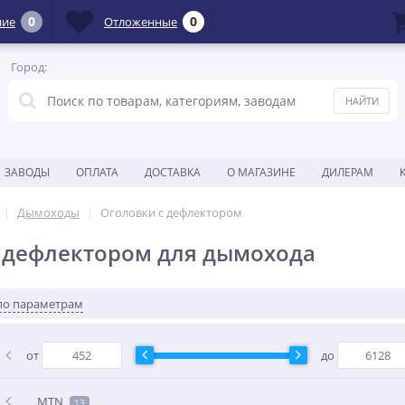
0
0
ние
Отложенные
Город:
ЗАВОДЫ
ОПЛАТА
ДОСТАВКА
О МАГАЗИНЕ
ДИЛЕРАМ
Дымоходы
Оголовки с дефлектором
 дефлектором для дымохода
по параметрам
от
до
MTN
13