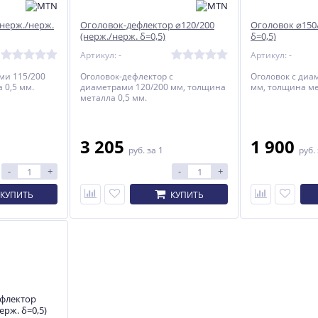
(нерж./нерж.
Оголовок-дефлектор ⌀120/200
Оголовок ⌀150/
(нерж./нерж. δ=0,5)
δ=0,5)
Артикул: -
Артикул: -
ми 115/200
Оголовок-дефлектор с
Оголовок с диа
 0,5 мм.
диаметрами 120/200 мм, толщина
мм, толщина ме
металла 0,5 мм.
3 205
1 900
руб.
за 1
руб.
-
+
-
+
КУПИТЬ
КУПИТЬ