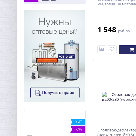
мм, толщина металла
1 548
руб.
за 1
ХИТ
ХИТ
-7%
-7%
Оголовок-дефлектор
(нерж./нерж. δ=0,5)