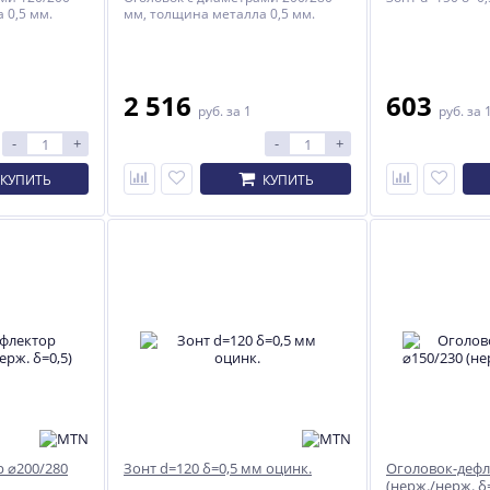
 0,5 мм.
мм, толщина металла 0,5 мм.
2 516
603
руб.
за 1
руб.
за 
-
+
-
+
КУПИТЬ
КУПИТЬ
ХИТ
ХИТ
%
-7%
%
 ⌀200/280
Зонт d=120 δ=0,5 мм оцинк.
Оголовок-дефл
(нерж./нерж. δ=