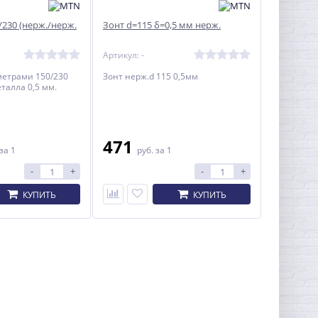
230 (нерж./нерж.
Зонт d=115 δ=0,5 мм нерж.
Артикул: -
метрами 150/230
Зонт нерж.d 115 0,5мм
талла 0,5 мм.
471
за 1
руб.
за 1
-
+
-
+
КУПИТЬ
КУПИТЬ