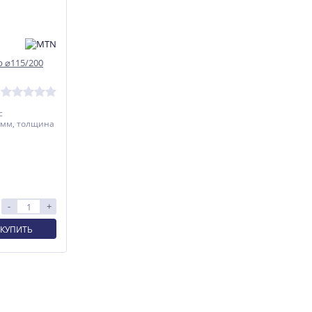
 ⌀115/200
с
 мм, толщина
-
+
КУПИТЬ