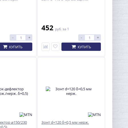
452
1
руб.
за 1
-
+
-
+
КУПИТЬ
КУПИТЬ
ектор ⌀150/230
Зонт d=120 δ=0,5 мм нерж.
0,5)