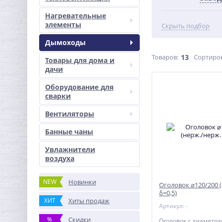
Нагревательные
элементы
Скрыть подбор
Дымоходы
Товаров:
13
Сортиро
Товары для дома и
дачи
Оборудование для
сварки
Вентиляторы
Банные чаны
Увлажнители
воздуха
NEW
Новинки
Оголовок ⌀120/200 
δ=0,5)
ХИТ
Хиты продаж
Артикул: -
%
Скидки
Оголовок с диаметра