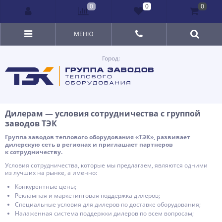
0
0
0
МЕНЮ
Город:
Дилерам — условия сотрудничества с группой
заводов ТЭК
Группа заводов теплового оборудования «ТЭК», развивает
дилерскую сеть в регионах и приглашает партнеров
к сотрудничеству.
Условия сотрудничества, которые мы предлагаем, являются одними
из лучших на рынке, а именно:
Конкурентные цены;
Рекламная и маркетинговая поддержка дилеров;
Специальные условия для дилеров по доставке оборудования;
Налаженная система поддержки дилеров по всем вопросам;