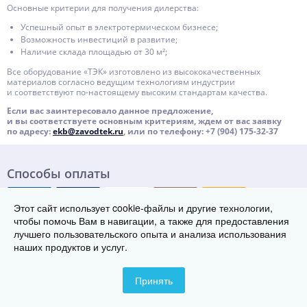
Основные критерии для получения дилерства:
Успешный опыт в электротермическом бизнесе;
Возможность инвестиций в развитие;
Наличие склада площадью от 30 м²;
Все оборудование «ТЭК» изготовлено из высококачественных
материалов согласно ведущим технологиям индустрии
и соответствуют
по-настоящему
высоким стандартам качества.
Если вас заинтересовало данное предложение,
и вы соответствуете основным критериям, ждем от вас заявку
по адресу:
ekb@
zavodtek
.ru
, или по телефону:
+7 (904) 175-32-37
Способы оплаты
Этот сайт использует cookie-файлы и другие технологии,
чтобы помочь Вам в навигации, а также для предоставления
лучшего пользовательского опыта и анализа использования
© Группа заводов теплового оборудования «ТЭК», 2018-2026
620043 , г. Екатеринбург, ул. Начдива Васильева 3А, 3 этаж, оф. 308
наших продуктов и услуг.
Телефон:
8 (800) 222-29-08
Контакты
Карта сайта
Принять