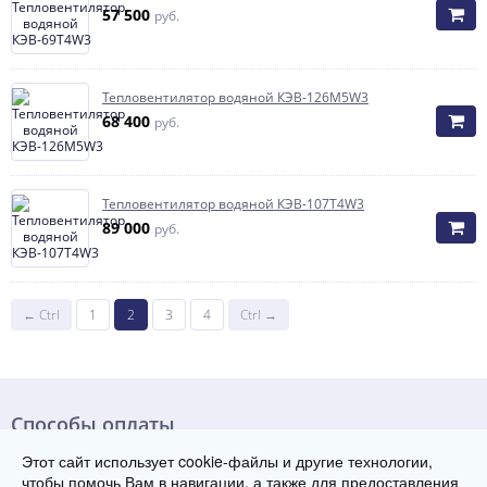
57 500
руб.
Тепловентилятор водяной КЭВ-126М5W3
68 400
руб.
Тепловентилятор водяной КЭВ-107T4W3
89 000
руб.
← Ctrl
1
2
3
4
Ctrl →
Способы оплаты
Этот сайт использует cookie-файлы и другие технологии,
чтобы помочь Вам в навигации, а также для предоставления