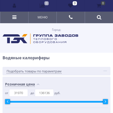
0
0
0
МЕНЮ
Город:
Водяные калориферы
Подобрать товары по параметрам
Розничная цена
от
до
руб.