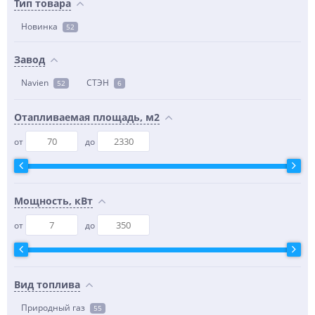
Тип товара
Новинка
52
Завод
Navien
СТЭН
52
6
Отапливаемая площадь, м2
от
до
Мощность, кВт
от
до
Вид топлива
Природный газ
55