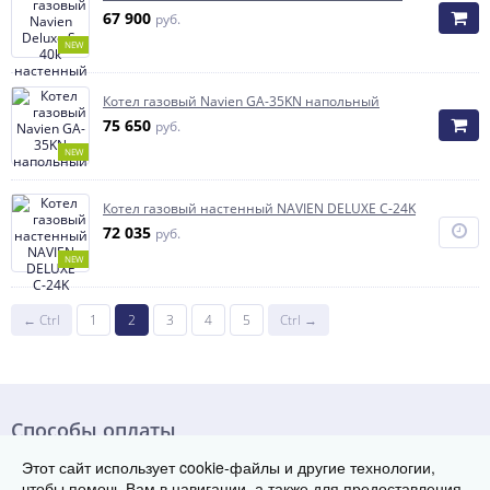
67 900
руб.
NEW
Котел газовый Navien GA-35KN напольный
75 650
руб.
NEW
Котел газовый настенный NAVIEN DELUXE С-24K
72 035
руб.
NEW
← Ctrl
1
2
3
4
5
Ctrl →
Способы оплаты
Этот сайт использует cookie-файлы и другие технологии,
чтобы помочь Вам в навигации, а также для предоставления