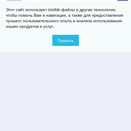
7 837
руб.
Этот сайт использует cookie-файлы и другие технологии,
чтобы помочь Вам в навигации, а также для предоставления
лучшего пользовательского опыта и анализа использования
наших продуктов и услуг.
Тепловая пушка электрическая Ballu BHP-M-5 (220
В)
7 590
руб.
Принять
Тепловая пушка СФО-15
22 290
руб.
Тепловая пушка СФО-9
16 886
руб.
Тепловая пушка СФО-40
37 571
руб.