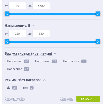
от
до
Напряжение, В
от
до
Вид установки (крепления)
Напольное
Настенное
Настольное
89
25
14
Подвесное
22
Режим "без нагрева"
Да
нет
27
2
Скрыть подбор
Сбросить
ПОКАЗАТЬ