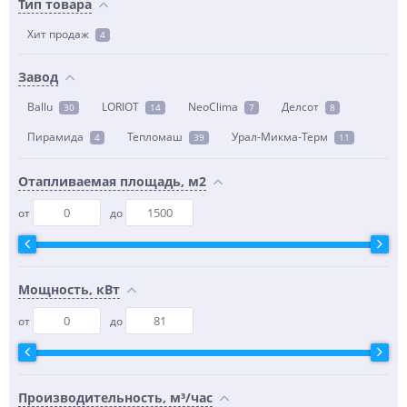
Тип товара
Хит продаж
4
Завод
Ballu
LORIOT
NeoClima
Делсот
30
14
7
8
Пирамида
Тепломаш
Урал-Микма-Терм
4
39
11
Отапливаемая площадь, м2
от
до
Мощность, кВт
от
до
Производительность, м³/час