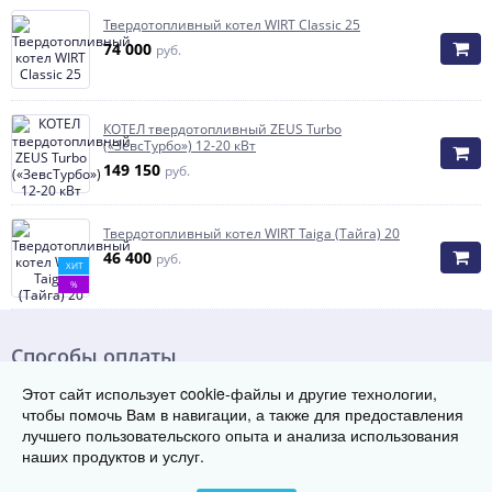
Твердотопливный котел WIRT Classic 25
74 000
руб.
КОТЕЛ твердотопливный ZEUS Turbo
(«ЗевсТурбо») 12-20 кВт
149 150
руб.
Твердотопливный котел WIRT Taiga (Тайга) 20
46 400
руб.
ХИТ
%
Способы оплаты
Этот сайт использует cookie-файлы и другие технологии,
чтобы помочь Вам в навигации, а также для предоставления
лучшего пользовательского опыта и анализа использования
наших продуктов и услуг.
© Группа заводов теплового оборудования «ТЭК», 2018-2026
620043 , г. Екатеринбург, ул. Начдива Васильева 3А, 3 этаж, оф. 308
Телефон:
8 (800) 222-29-08