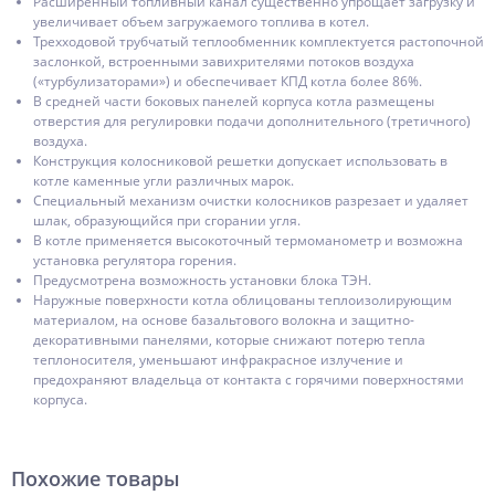
Расширенный топливный канал существенно упрощает загрузку и
увеличивает объем загружаемого топлива в котел.
Трехходовой трубчатый теплообменник комплектуется растопочной
заслонкой, встроенными завихрителями потоков воздуха
(«турбулизаторами») и обеспечивает КПД котла более 86%.
В средней части боковых панелей корпуса котла размещены
отверстия для регулировки подачи дополнительного (третичного)
воздуха.
Конструкция колосниковой решетки допускает использовать в
котле каменные угли различных марок.
Специальный механизм очистки колосников разрезает и удаляет
шлак, образующийся при сгорании угля.
В котле применяется высокоточный термоманометр и возможна
установка регулятора горения.
Предусмотрена возможность установки блока ТЭН.
Наружные поверхности котла облицованы теплоизолирующим
материалом, на основе базальтового волокна и защитно-
декоративными панелями, которые снижают потерю тепла
теплоносителя, уменьшают инфракрасное излучение и
предохраняют владельца от контакта с горячими поверхностями
корпуса.
Похожие товары