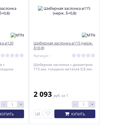
ка ⌀120
Шиберная заслонка ⌀115 (нерж.
δ=0,8)
Артикул: -
а с
Шиберная заслонка с диаметром
толщина
115 мм, толщина металла 0,8 мм.
2 093
руб.
за 1
-
+
-
+
КУПИТЬ
КУПИТЬ