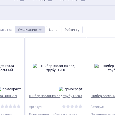
вать по
:
Умолчанию
Цене
Рейтингу
тла URAGAN
Шибер-заслонка под трубу D 200
Шибер-заслонк
Артикул: -
Артикул: -
ников -
Применение шибер заслонки в
Применение ши