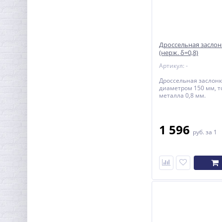
Дроссельная заслон
(нерж. δ=0,8)
Артикул: -
Дроссельная заслонк
диаметром 150 мм, 
металла 0,8 мм.
1 596
руб.
за 1