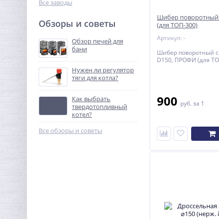
Все заводы
Шибер поворотный
Обзоры и советы
(для ТОП-300)
Артикул: -
Обзор печей для
бани
Шибер поворотный с
D150, ПРОФИ (для ТО
Нужен ли регулятор
тяги для котла?
900
Как выбрать
руб.
за 1
твердотопливный
котел?
Все обзоры и советы