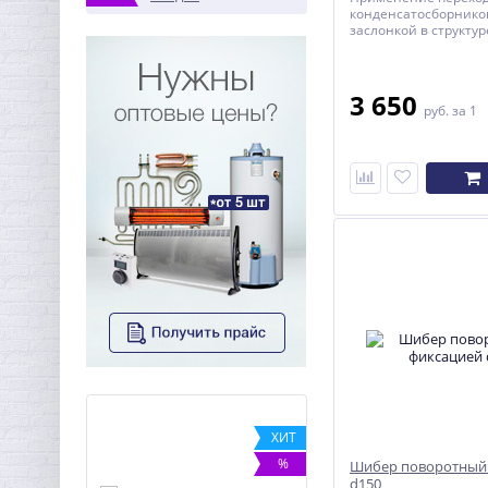
конденсатосборнико
заслонкой в структу
увеличивает КПД кот
соответственно веде
топлива.
3 650
руб.
за 1
ХИТ
ХИТ
-7%
%
Шибер поворотный 
d150