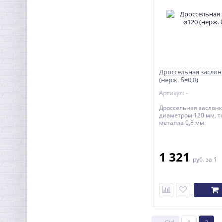
Дроссельная заслон
(нерж. δ=0,8)
Артикул: -
Дроссельная заслонк
диаметром 120 мм, 
металла 0,8 мм.
1 321
руб.
за 1