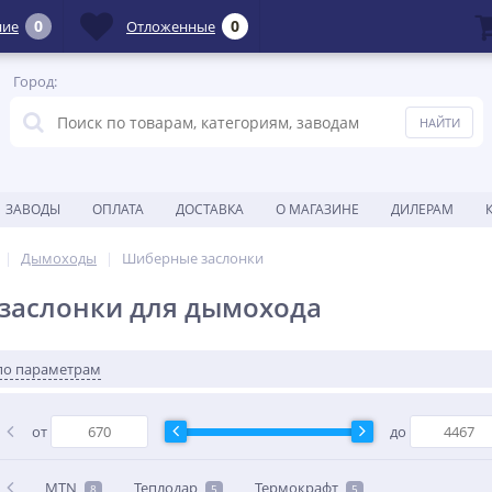
0
0
ние
Отложенные
Город:
ЗАВОДЫ
ОПЛАТА
ДОСТАВКА
О МАГАЗИНЕ
ДИЛЕРАМ
Дымоходы
Шиберные заслонки
заслонки для дымохода
по параметрам
от
до
MTN
Теплодар
Термокрафт
8
5
5