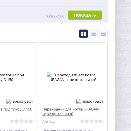
ПОКАЗАТЬ
Сбросить
а под трубу D 150
Переходник для котла URAGAN
горизонтальный
Артикул: -
бер заслонки в
Применение переходников -