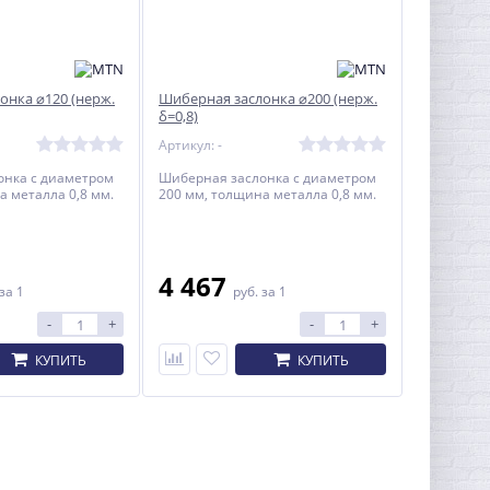
онка ⌀120 (нерж.
Шиберная заслонка ⌀200 (нерж.
δ=0,8)
Артикул: -
онка с диаметром
Шиберная заслонка с диаметром
а металла 0,8 мм.
200 мм, толщина металла 0,8 мм.
4 467
за 1
руб.
за 1
-
+
-
+
КУПИТЬ
КУПИТЬ