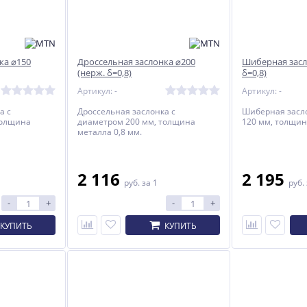
ка ⌀150
Дроссельная заслонка ⌀200
Шиберная засл
(нерж. δ=0,8)
δ=0,8)
Артикул: -
Артикул: -
а с
Дроссельная заслонка с
Шиберная засл
толщина
диаметром 200 мм, толщина
120 мм, толщин
металла 0,8 мм.
2 116
2 195
руб.
за 1
руб.
-
+
-
+
КУПИТЬ
КУПИТЬ