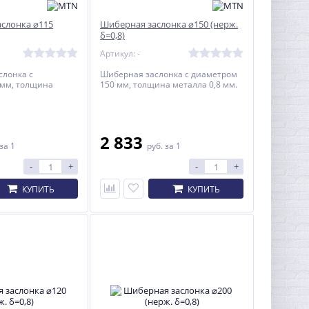
аслонка ⌀115
Шиберная заслонка ⌀150 (нерж.
δ=0,8)
Артикул: -
слонка с
Шиберная заслонка с диаметром
 мм, толщина
150 мм, толщина металла 0,8 мм.
2 833
за 1
руб.
за 1
-
+
-
+
КУПИТЬ
КУПИТЬ