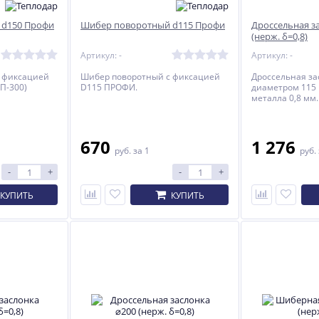
 d150 Профи
Шибер поворотный d115 Профи
Дроссельная з
(нерж. δ=0,8)
Артикул: -
Артикул: -
 фиксацией
Шибер поворотный с фиксацией
Дроссельная за
П-300)
D115 ПРОФИ.
диаметром 115
металла 0,8 мм.
670
1 276
руб.
за 1
руб.
-
+
-
+
КУПИТЬ
КУПИТЬ