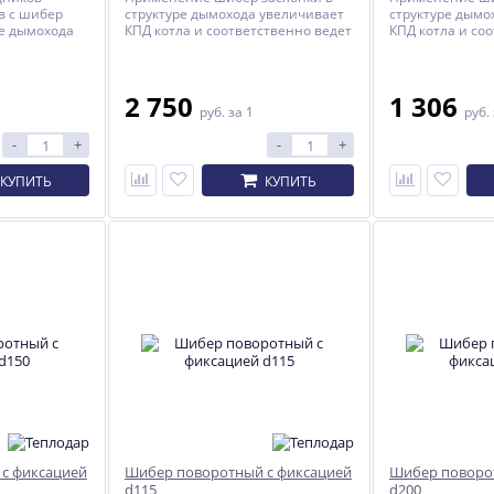
в с шибер
структуре дымохода увеличивает
структуре дымо
ре дымохода
КПД котла и соответственно ведет
КПД котла и со
ла и
к экономии топлива.
к экономии то
т к экономии
2 750
1 306
руб.
за 1
руб.
-
+
-
+
КУПИТЬ
КУПИТЬ
NEW
%
%
ХИТ
с фиксацией
Шибер поворотный с фиксацией
Шибер поворо
d115
d200