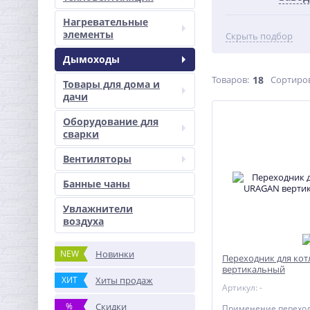
Нагревательные
элементы
Скрыть подбор
Дымоходы
Товаров:
18
Сортиро
Товары для дома и
дачи
Оборудование для
сварки
Вентиляторы
Банные чаны
Увлажнители
воздуха
NEW
Новинки
Переходник для ко
вертикальный
ХИТ
Хиты продаж
Артикул: -
%
Скидки
Применение переход