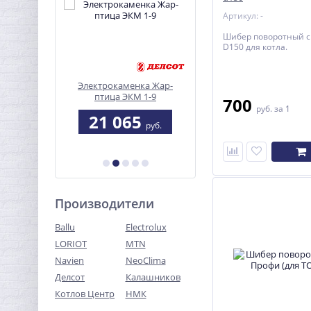
Артикул: -
Шибер поворотный с
D150 для котла.
OLAND Jr.
Электрокаменка Жар-
Мангал "Алтай-6"
птица ЭКМ 1-9
700
руб.
за 1
9
21 065
3 900
руб.
руб.
руб.
б.
Производители
Ballu
Electrolux
LORIOT
MTN
Navien
NeoClima
Делсот
Калашников
Котлов Центр
НМК