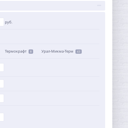
руб.
Термокрафт
Урал-Микма-Терм
8
43