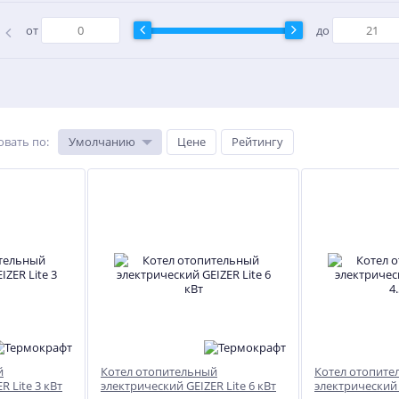
от
до
овать по
:
Умолчанию
Цене
Рейтингу
NEW
ХИТ
ХИТ
й
Котел отопительный
Котел отопите
ХИТ
%
%
R Lite 3 кВт
электрический GEIZER Lite 6 кВт
электрический G