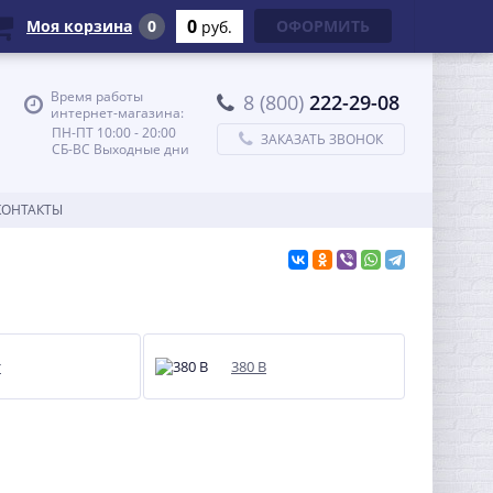
0
Моя корзина
0
ОФОРМИТЬ
руб.
Время работы
8 (800)
222-29-08
интернет-магазина:
ПН-ПТ 10:00 - 20:00
ЗАКАЗАТЬ ЗВОНОК
СБ-ВС Выходные дни
КОНТАКТЫ
т
380 В