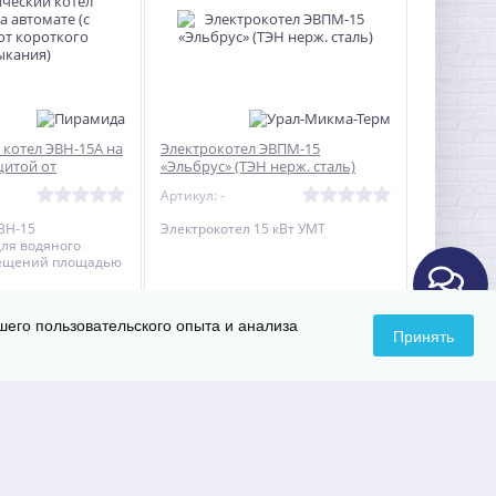
 котел ЭВН-15А на
Электрокотел ЭВПМ-15
щитой от
«Эльбрус» (ТЭН нерж. сталь)
ыкания)
Артикул: -
ВН-15
Электрокотел 15 кВт УМТ
ля водяного
мещений площадью
шего пользовательского опыта и анализа
19 333
Принять
б.
за 1
руб.
за 1
-
+
-
+
КУПИТЬ
КУПИТЬ