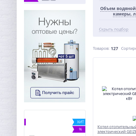
Объем водяной
камеры, л
Скрыть подбор
Товаров:
127
Сортир
%
ХИТ
Котел отопительны
%
электрический GEIZE