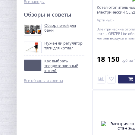
Все заводы
Котел отопительны
электрический GEIZE
Обзоры и советы
Артикул: -
Обзор печей для
Электрические отоп
бани
котлы GEIZER Lite об
нагрев воздуха в по
площадью от 10 до 18
Нужен ли регулятор
являются основным 
тяги для котла?
резервным источни
теплоснабжения в ж
18 150
руб.
за 
Как выбрать
административных 
оборудованных сист
твердотопливный
водяного отопления 
котел?
принудительной цир
Все обзоры и советы