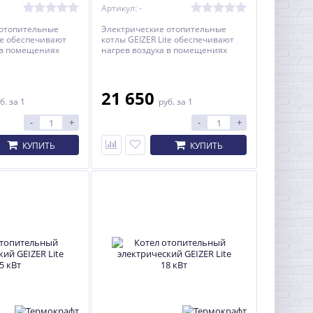
Артикул: -
 отопительные
Электрические отопительные
te обеспечивают
котлы GEIZER Lite обеспечивают
 в помещениях
нагрев воздуха в помещениях
до 180 кв.м. и
площадью от 10 до 180 кв.м. и
вным или
являются основным или
очником
резервным источником
я в жилых и
теплоснабжения в жилых и
21 650
б.
за 1
руб.
за 1
ных помещениях
административных помещениях
 системами
оборудованных системами
-
+
-
+
ения с
водяного отопления с
й циркуляцией.
принудительной циркуляцией.
КУПИТЬ
КУПИТЬ