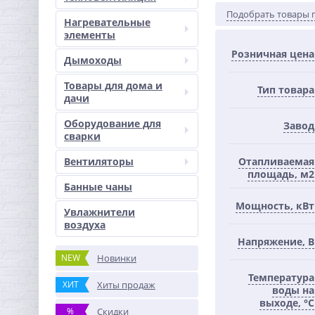
Подобрать товары 
Нагревательные
элементы
Розничная цена
Дымоходы
Товары для дома и
Тип товара
дачи
Оборудование для
Завод
сварки
Вентиляторы
Отапливаемая
площадь, м2
Банные чаны
Мощность, кВт
Увлажнители
воздуха
Напряжение, В
NEW
Новинки
Температура
ХИТ
Хиты продаж
воды на
выходе, °С
%
Скидки