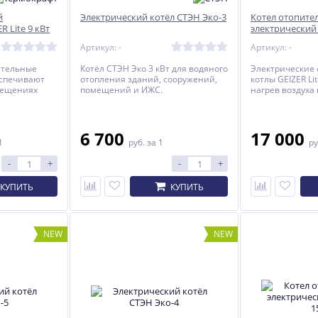
й
Электрический котёл СТЭН Эко-3
Котел отопите
R Lite 9 кВт
электрический G
Артикул: -
Артикул: -
ительные
Котёл СТЭН Эко 3 кВт для водяного
Электрические
еспечивают
отопления зданий, сооружений,
котлы GEIZER Li
мещениях
помещений и ИЖС.
нагрев воздуха
0 кв.м. и
площадью от 10 
или
являются осно
ком
резервным ист
илых и
теплоснабжени
6 700
17 000
1
руб.
за 1
ру
помещениях
административ
емами
оборудованных
-
+
-
+
с
водяного отопл
куляцией.
принудительно
КУПИТЬ
КУПИТЬ
NEW
NEW