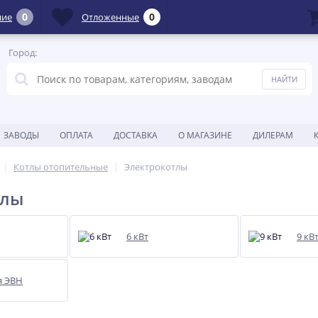
0
0
ние
Отложенные
Город:
ЗАВОДЫ
ОПЛАТА
ДОСТАВКА
О МАГАЗИНЕ
ДИЛЕРАМ
Котлы отопительные
Электрокотлы
тлы
6 кВт
9 кВ
я ЭВН