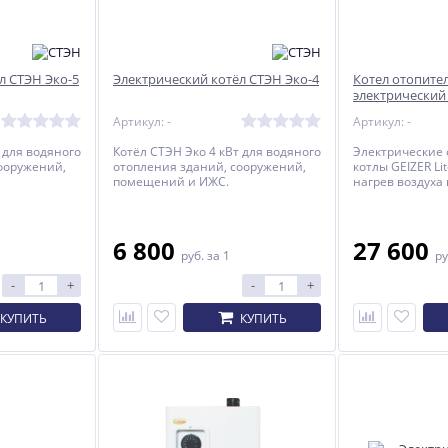
л СТЭН Эко-5
Электрический котёл СТЭН Эко-4
Котел отопите
электрический 
Артикул: -
Артикул: -
 для водяного
Котёл СТЭН Эко 4 кВт для водяного
Электрические
ооружений,
отопления зданий, сооружений,
котлы GEIZER Li
помещений и ИЖС.
нагрев воздуха
площадью от 10 
являются осно
резервным ист
теплоснабжени
6 800
27 600
руб.
за 1
ру
административ
оборудованных
-
+
-
+
водяного отопл
принудительно
КУПИТЬ
КУПИТЬ