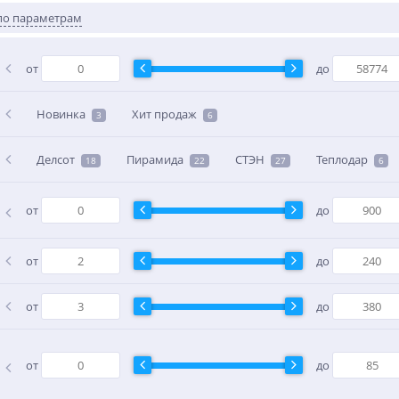
по параметрам
от
до
Новинка
Хит продаж
3
6
Делсот
Пирамида
СТЭН
Теплодар
18
22
27
6
от
до
от
до
от
до
от
до