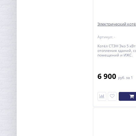
Электрический котё
Артикул: -
Котёл СТЭН Эко 5 кВт
отопления зданий, с
помещений и ИЖС.
6 900
руб.
за 1