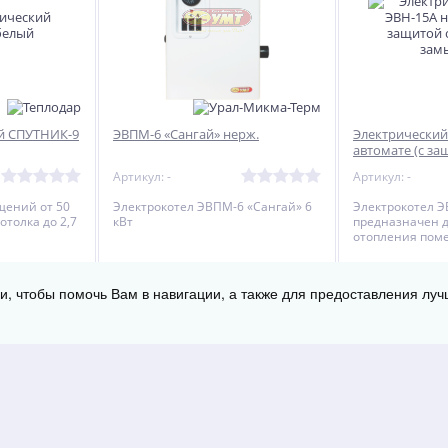
ий СПУТНИК-9
ЭВПМ-6 «Сангай» нерж.
Электрический
автомате (с за
короткого зам
Артикул: -
Артикул: -
щений от 50
Электрокотел ЭВПМ-6 «Сангай» 6
Электрокотел Э
отолка до 2,7
кВт
предназначен д
отопления по
до 150 м2.
ии, чтобы помочь Вам в навигации, а также для предоставления луч
11 485
11 212
1
руб.
за 1
ру
-
+
-
+
КУПИТЬ
КУПИТЬ