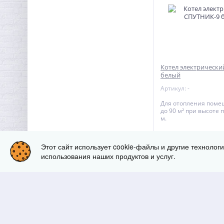
Котел электрическ
белый
Артикул: -
Для отопления поме
до 90 м² при высоте п
м.
Этот сайт использует cookie-файлы и другие технолог
17 820
руб.
за 
использования наших продуктов и услуг.