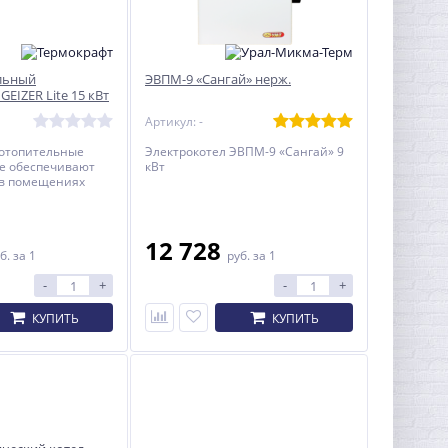
льный
ЭВПМ-9 «Сангай» нерж.
GEIZER Lite 15 кВт
Артикул: -
 отопительные
Электрокотел ЭВПМ-9 «Сангай» 9
te обеспечивают
кВт
 в помещениях
до 180 кв.м. и
вным или
очником
я в жилых и
12 728
б.
за 1
руб.
за 1
ных помещениях
 системами
-
+
-
+
ения с
й циркуляцией.
КУПИТЬ
КУПИТЬ