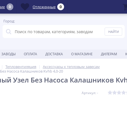
0
0
ние
Отложенные
Город:
ЗАВОДЫ
ОПЛАТА
ДОСТАВКА
О МАГАЗИНЕ
ДИЛЕРАМ
Тепловентиляция
Аксессуары к тепловым завесам
Без Насоса Калашников Kvhb 4,0-20
ый Узел Без Насоса Калашников Kvh
Артикул: -