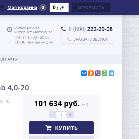
0
Моя корзина
0
ОФОРМИТЬ
руб.
Время работы
8 (800)
222-29-08
интернет-магазина:
ПН-ПТ 10:00 - 20:00
ЗАКАЗАТЬ ЗВОНОК
СБ-ВС Выходные дни
КОНТАКТЫ
b 4,0-20
101 634 руб.
(0)
за 1
-
+
КУПИТЬ