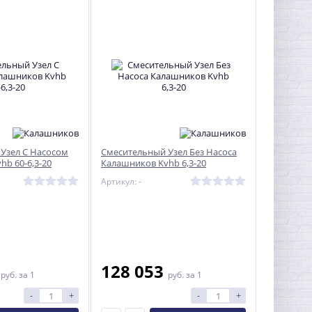
Узел С Насосом
Смесительный Узел Без Насоса
b 60-6,3-20
Калашников Kvhb 6,3-20
Артикул: -
0
128 053
руб.
за 1
руб.
за 1
-
+
-
+