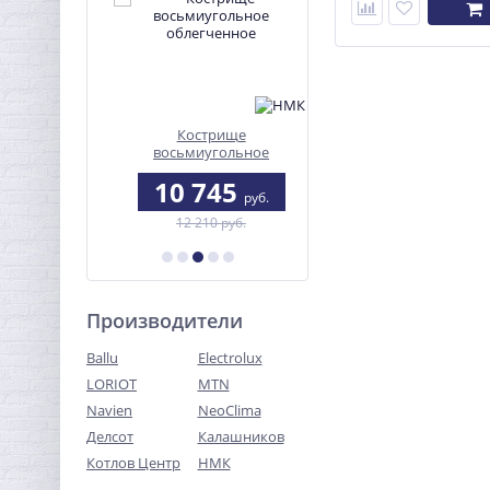
 "Дачный"
Кострище
ЭКМ-4 Octa steel
восьмиугольное
облегченное
3
10 745
15 353
руб.
руб.
руб.
б.
12 210 руб.
Производители
Ballu
Electrolux
LORIOT
MTN
Navien
NeoClima
Делсот
Калашников
Котлов Центр
НМК