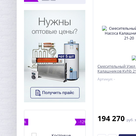
Смесительный Узел 
Калашников Kvhb 21
Артикул: -
194 270
руб.
-12%
-12%