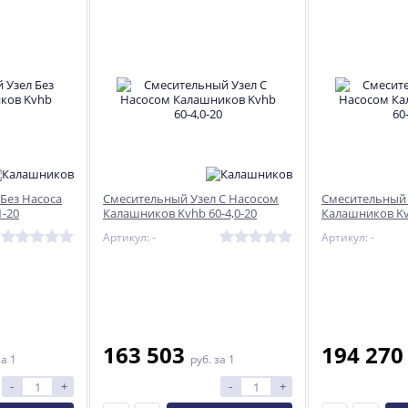
Без Насоса
Смесительный Узел С Насосом
Смесительный 
-20
Калашников Kvhb 60-4,0-20
Калашников Kvh
Артикул: -
Артикул: -
163 503
194 27
за 1
руб.
за 1
%
ХИТ
-12%
-
+
-
+
%