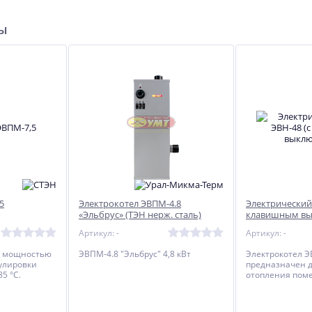
ры
Котел стальной
Твердотопливный котел
отопительный Zeus (Зевс)
Каракан-14 ТПЭ 3
9
70 800
40 000
руб.
руб.
5
Электрокотел ЭВПМ-4.8
Электрический 
«Эльбрус» (ТЭН нерж. сталь)
клавишным вы
Артикул: -
Артикул: -
л мощностью
ЭВПМ-4.8 "Эльбрус" 4,8 кВт
Электрокотел Э
гулировки
предназначен д
5 °С.
отопления по
470–490 м2.