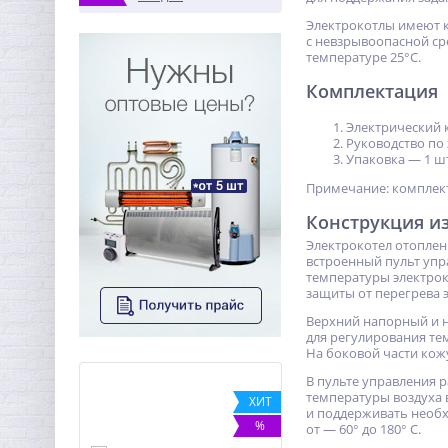
Электрокотлы имеют к
с невзрывоопасной ср
температуре 25°С.
Комплектация
Электрический к
Руководство по 
Упаковка — 1 шт
Примечание: комплект
Конструкция и
Элeктрoкoтeл oтoплeни
встроенный пульт упр
температуры элeктрoк
защиты от перегрева 
Верхний напорный и н
для регулирования те
На боковой части кож
В пульте управления 
температуры воздуха 
ХИТ
%
и поддерживать необх
%
от — 60° до 180° C.