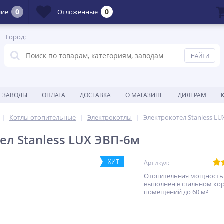
0
0
ние
Отложенные
Город:
ЗАВОДЫ
ОПЛАТА
ДОСТАВКА
О МАГАЗИНЕ
ДИЛЕРАМ
Котлы отопительные
Электрокотлы
Электрокотел Stanless LU
ел Stanless LUX ЭВП-6м
ХИТ
Артикул: -
Отопительная мощность 
выполнен в стальном кор
помещений до 60 м²