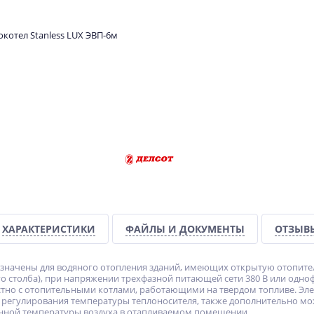
ХАРАКТЕРИСТИКИ
ФАЙЛЫ И ДОКУМЕНТЫ
ОТЗЫВ
значены для водяного отопления зданий, имеющих открытую отопите
го столба), при напряжении трехфазной питающей сети 380 В или одно
тно с отопительными котлами, работающими на твердом топливе. Эл
 регулирования температуры теплоносителя, также дополнительно м
анной температуры воздуха в отапливаемом помещении.