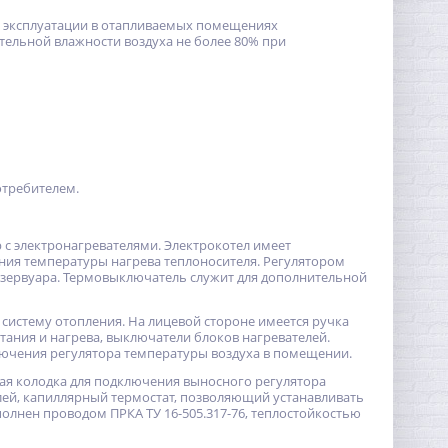
я эксплуатации в отапливаемых помещениях
тельной влажности воздуха не более 80% при
отребителем.
р с элeктрoнaгрeвaтeлями. Элeктрoкoтeл имеет
ния температуры нагрева теплоносителя. Регулятором
езервуара. Термовыключатель служит для дополнительной
систему oтoплeния. На лицевой стороне имеется ручка
ания и нагрева, выключатели блоков нaгрeвaтeлей.
ключения регулятора температуры воздуха в помещении.
ная колодка для подключения выносного регулятора
ей, капиллярный термостат, позволяющий устанавливать
олнен проводом ПРКА ТУ 16-505.317-76, теплостойкостью