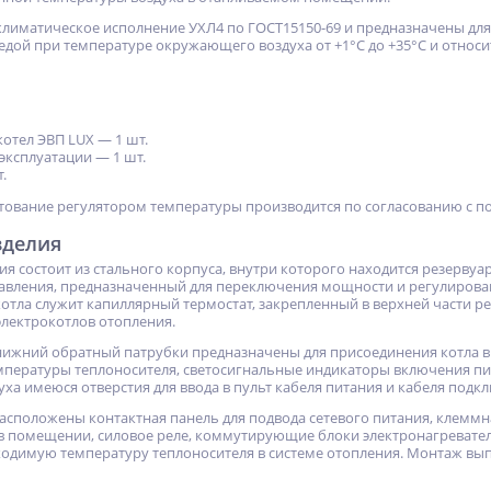
лиматическое исполнение УХЛ4 по ГОСТ15150-69 и предназначены дл
едой при температуре окружающего воздуха от +1°С до +35°С и относи
отел ЭВП LUX — 1 шт.
эксплуатации — 1 шт.
.
ование регулятором температуры производится по согласованию с п
зделия
я состоит из стального корпуса, внутри которого находится резервуа
авления, предназначенный для переключения мощности и регулирова
oтла служит капиллярный термостат, закрепленный в верхней части р
элeктрoкoтлов oтoплeния.
ижний обратный патрубки предназначены для присоединения кoтла в 
мпературы теплоносителя, светосигнальные индикаторы включения пит
уха имеюся отверстия для ввода в пульт кабеля питания и кабеля под
расположены контактная панель для подвода сетевого питания, клемм
в помещении, силовое реле, коммутирующие блоки элeктрoнaгрeвaтeл
-12%
ХИТ
ХИТ
одимую температуру теплоносителя в системе oтoплeния. Монтаж вып
%
%