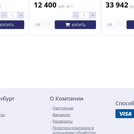
12 400
33 942
1
руб.
за 1
ру
-
+
-
+
КУПИТЬ
КУПИТЬ
инбург
О Компании
Спосо
Партнёрам
нты
Вакансии
Реквизиты
Политика компании в
отношении обработки