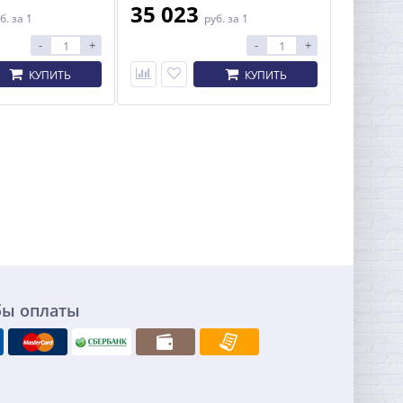
35 023
б.
за 1
руб.
за 1
-
+
-
+
КУПИТЬ
КУПИТЬ
бы оплаты