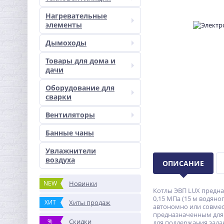
Нагревательные
элементы
Дымоходы
Товары для дома и
дачи
Оборудование для
сварки
Вентиляторы
Банные чаны
Увлажнители
воздуха
ОПИСАНИЕ
NEW
Новинки
Котлы ЭВП LUX предна
0,15 МПа (15 м водяно
ХИТ
Хиты продаж
автономно или совмес
предназначенным для
%
Скидки
для поддержания зад