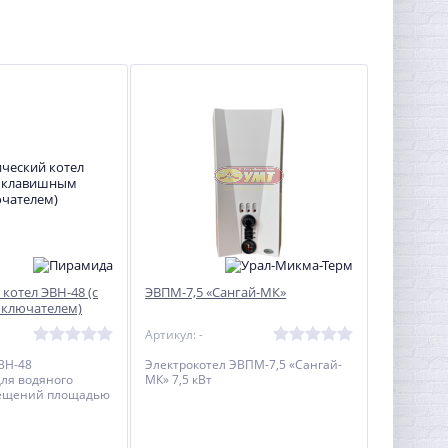
котел ЭВН-48 (с
ЭВПМ-7,5 «Сангай-МК»
ключателем)
Артикул: -
ВН-48
Электрокотел ЭВПМ-7,5 «Сангай-
ля водяного
МК» 7,5 кВт
мещений площадью