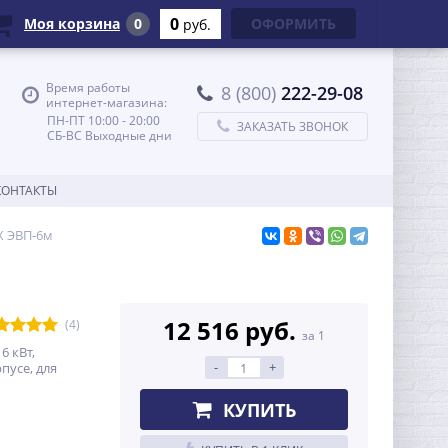
0
Моя корзина
0
ОФОРМИТЬ
руб.
Время работы
8 (800)
222-29-08
интернет-магазина:
ПН-ПТ 10:00 - 20:00
ЗАКАЗАТЬ ЗВОНОК
СБ-ВС Выходные дни
КОНТАКТЫ
X ЭВП-6м
12 516 руб.
(4)
за 1
6 кВт,
-
+
пусе, для
КУПИТЬ