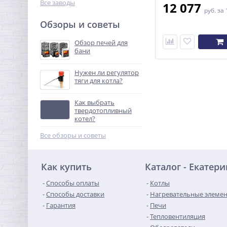
Все заводы
12 077
руб.
за 
Обзоры и советы
Обзор печей для
бани
Нужен ли регулятор
тяги для котла?
Как выбрать
твердотопливный
котел?
Все обзоры и советы
Как купить
Каталог - Екатер
Способы оплаты
Котлы
Способы доставки
Нагревательные элеме
Гарантия
Печи
Тепловентиляция