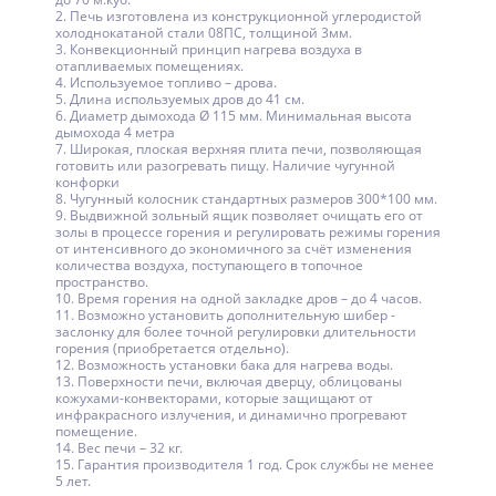
2. Печь изготовлена из конструкционной углеродистой
холоднокатаной стали 08ПС, толщиной 3мм.
3. Конвекционный принцип нагрева воздуха в
отапливаемых помещениях.
4. Используемое топливо – дрова.
5. Длина используемых дров до 41 см.
6. Диаметр дымохода Ø 115 мм. Минимальная высота
дымохода 4 метра
7. Широкая, плоская верхняя плита печи, позволяющая
готовить или разогревать пищу. Наличие чугунной
конфорки
8. Чугунный колосник стандартных размеров 300*100 мм.
9. Выдвижной зольный ящик позволяет очищать его от
золы в процессе горения и регулировать режимы горения
от интенсивного до экономичного за счёт изменения
количества воздуха, поступающего в топочное
пространство.
10. Время горения на одной закладке дров – до 4 часов.
11. Возможно установить дополнительную шибер -
заслонку для более точной регулировки длительности
горения (приобретается отдельно).
12. Возможность установки бака для нагрева воды.
13. Поверхности печи, включая дверцу, облицованы
кожухами-конвекторами, которые защищают от
инфракрасного излучения, и динамично прогревают
помещение.
14. Вес печи – 32 кг.
15. Гарантия производителя 1 год. Срок службы не менее
5 лет.