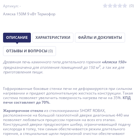
(0)
Артикул: -
Аляска 150М 9 кВт Термофор
ОПИСАНИЕ
ХАРАКТЕРИСТИКИ
ФАЙЛЫ И ДОКУМЕНТЫ
ОТЗЫВЫ И ВОПРОСЫ
(0)
Дровяная печь каминного типа длительного горения
«Аляска 150»
3
предназначена для отопления помещений до 150 м
, а так же для
приготовления пищи.
Гофрированные боковые стенки печи не деформируются при сильном
нагревании и придают дополнительную жесткость конструкции. Такая
система позволяет увеличить поверхность нагрева печи на 35%.
КПД
печи составляет до 70%.
Жаропрочное стекло
из стеклокерамики SHORT ROBAX,
расположенное на большой газоплотной дверке диагональю 440 мм
позволяет любоваться процессом горения на всех его этапах.
Конструкцией дверки предусмотрен шибер, ограничивающий подачу
кислорода в топку, тем самым обеспечивается режим длительного
горения, а специальные щели пиролизной очистки обеспечивают