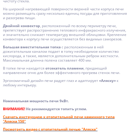
чистоту стекла.
На широкой нагревающей поверхности верхней части корпуса печи
можно размещать сразу несколько единиц посуды для приготовления
и разогрева пищи.
Двойной конвектор
, расположенный по всему периметру печи,
препятствует распространению теплового инфракрасного излучения,
и значительно снижает температуру внешней облицовки. Крепление
конвектора к корпусу печи осуществляется без видимых саморезов.
Большая вместительная топка
с расположенным в ней
дожигательным каналом подает в топку необходимое количество
кислорода, а также, является дополнительным ребром жесткости.
Максимальная длинна полена составляет 400 мм.
В топке печи находится
отсекатель пламени
, придающий
направление огню для более эффективного прогрева стенок печи.
Эргономичный дизайн печи радует глаз и адаптирует
«Аляску»
к
любому интерьеру.
Номинальная мощность печи 9кВт.
ВНИМАНИЕ!
Не рекомендуется топить углем.
Скачать инструкцию к отопительной печи каминного типа
"Аляска 150"
Посмотреть видео с отопительной печью "Аляска"