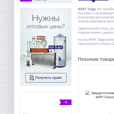
WIRT Taiga
это линейк
бытовых и производст
в качестве дополните
использование встрое
Сдержанный стиль, ра
подключения к дымохо
Котлы WIRT Taiga имею
таможенного союза «О
Похожие това
ХИТ
%
%