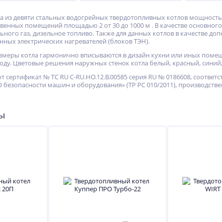
а из девяти стальных водогрейных твердотопливных котлов мощностью
венных помещений площадью 2 от 30 до 1000 м . В качестве основного
льного газ, дизельное топливо. Также для данных котлов в качестве д
нных электрических нагревателей (блоков ТЭН).
змеры котла гармонично вписываются в дизайн кухни или иных поме
ду. Цветовые решения наружных стенок котла белый, красный, синий,
т сертификат № ТС RU C-RU.HO.12.B.00585 серия RU № 0186608, соотве
 безопасности машин и оборудования» (ТР РС 010/2011), производстве
ры
ХИТ
-12%
-12%
%