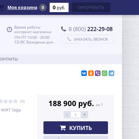
0
Моя корзина
0
ОФОРМИТЬ
руб.
Время работы
8 (800)
222-29-08
интернет-магазина:
ПН-ПТ 10:00 - 20:00
ЗАКАЗАТЬ ЗВОНОК
СБ-ВС Выходные дни
КОНТАКТЫ
188 900 руб.
(0)
за 1
WIRT Taiga
-
+
КУПИТЬ