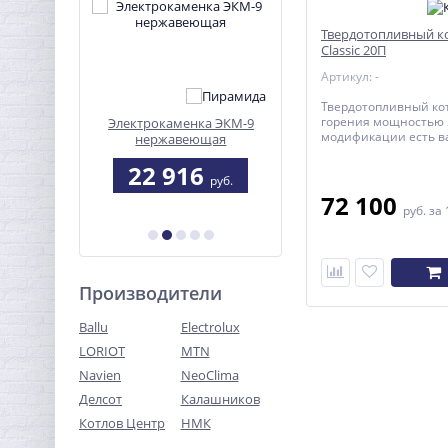
Твердотопливный к
Classic 20П
Артикул: -
Твердотопливный ко
горения мощностью 2
ый котел
Электрокаменка ЭКМ-9
Конвектор электричес
модификации есть в
) 14 кВт
нержавеющая
ЭВУС-2,0
плита.
0
22 916
5 380
руб.
руб.
руб.
72 100
руб.
за 
Производители
Ballu
Electrolux
LORIOT
MTN
Navien
NeoClima
Делсот
Калашников
Котлов Центр
НМК