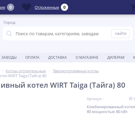
0
0
ние
Отложенные
Город:
ЗАВОДЫ
ОПЛАТА
ДОСТАВКА
О МАГАЗИНЕ
ДИЛЕРАМ
Котлы отопительные
Твердотопливные котлы
ел WIRT Taiga (Тайга) 80
ивный котел WIRT Taiga (Тайга) 80
Артикул: -
Комбинированный котел 
80 мощностью 80 кВт.