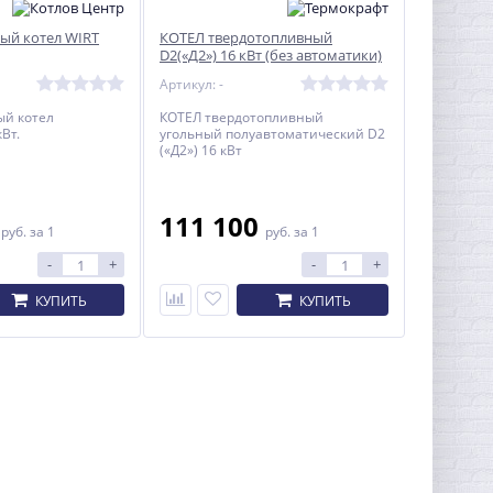
ый котел WIRT
КОТЕЛ твердотопливный
D2(«Д2») 16 кВт (без автоматики)
Артикул: -
ый котел
КОТЕЛ твердотопливный
Вт.
угольный полуавтоматический D2
Твердотопливный котел
(«Д2») 16 кВт
Uragan (Ураган) 14 кВт
51 950
руб.
0
111 100
руб.
за 1
руб.
за 1
-
+
-
+
КУПИТЬ
КУПИТЬ